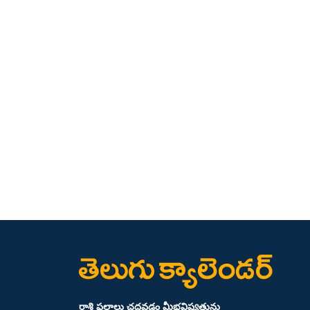
రాశి ఫలాలు చదవడం మీభవిష్యత్తును