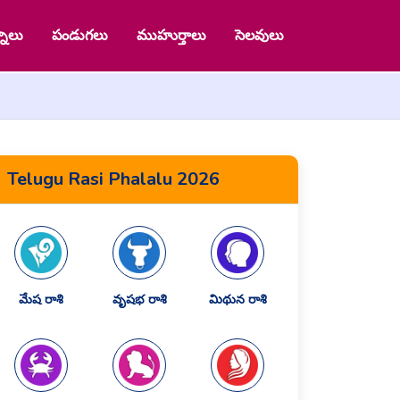
నాలు
పండుగలు
ముహుర్తాలు
సెలవులు
Telugu Rasi Phalalu 2026
మేష రాశి
వృషభ రాశి
మిథున రాశి