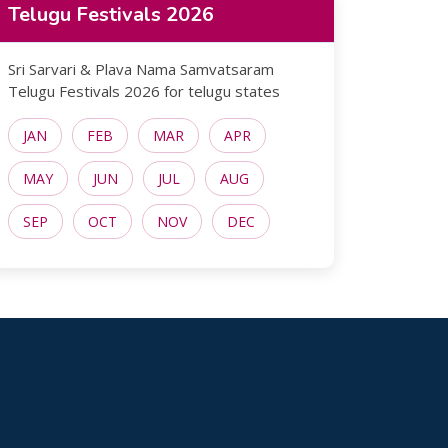
Telugu Festivals 2026
Sri Sarvari & Plava Nama Samvatsaram
Telugu Festivals 2026 for telugu states
JAN
FEB
MAR
APR
MAY
JUN
JUL
AUG
SEP
OCT
NOV
DEC