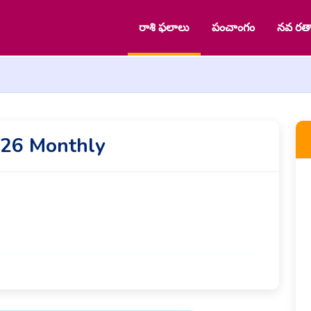
రాశి ఫలాలు
పంచాంగం
నవ రత్
026 Monthly