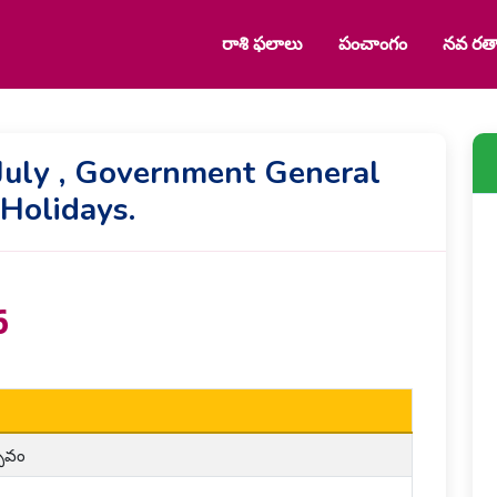
రాశి ఫలాలు
పంచాంగం
నవ రత్
July , Government General
Holidays.
6
్సవం