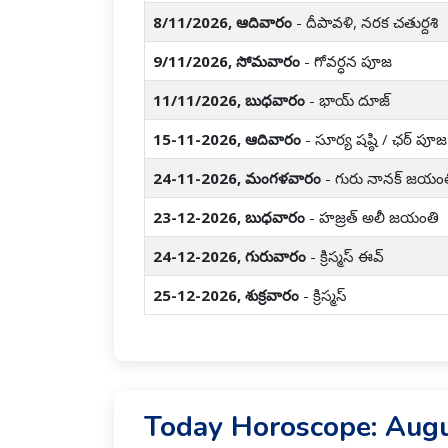
8/11/2026, ఆదివారం
- దీపావళి, నరక చతుర్దశి
9/11/2026, సోమవారం
- గోవర్ధన పూజ
11/11/2026, బుధవారం
- భాయ్ దూజ్
15-11-2026, ఆదివారం
- సూర్య షష్ఠి / ఛఠ్ పూజ
24-11-2026, మంగళవారం
- గురు నానక్ జయంత
23-12-2026, బుధవారం
- హజ్రత్ అలీ జయంతి
24-12-2026, గురువారం
- క్రిస్మస్ ఈవ్
25-12-2026, శుక్రవారం
- క్రిస్మస్
Today Horoscope: Augu