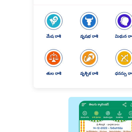
మేష రాశి
వృషభ రాశి
మిథున రాశ
తుల రాశి
వృశ్చిక రాశి
ధనస్సు రా