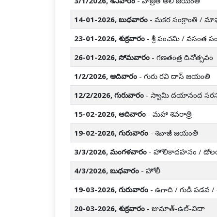
3/1/2026, శనివారం
- హజ్రత్ అలీ జయంతి
14-01-2026, బుధవారం
- మకర సంక్రాంతి / మా
23-01-2026, శుక్రవారం
- శ్రీ పంచమి / వసంత 
26-01-2026, సోమవారం
- గణతంత్ర దినోత్సవం
1/2/2026, ఆదివారం
- గురు రవి దాస్ జయంతి
12/2/2026, గురువారం
- స్వామి దయానంద సరస
15-02-2026, ఆదివారం
- మహా శివరాత్రి
19-02-2026, గురువారం
- శివాజీ జయంతి
3/3/2026, మంగళవారం
- హోలికాదహనం / డోల
4/3/2026, బుధవారం
- హోలీ
19-03-2026, గురువారం
- ఉగాది / గుడి పడవ / చైత
20-03-2026, శుక్రవారం
- జుమాత్-ఉల్-విదా