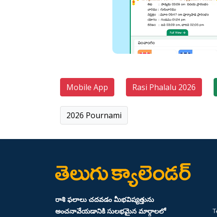
Mobile App
Rasi Phalalu 2026
2026 Pournami
రాశి ఫలాలు చదవడం మీభవిష్యత్తును
అంచనావేయడానికి సులభమైన మార్గాలలో
T