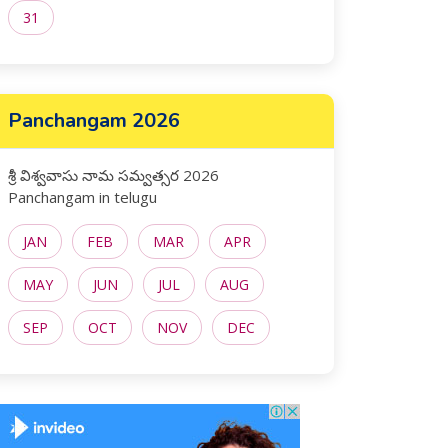
31
Panchangam 2026
శ్రీ విశ్వవాసు నామ సమ్వత్సర 2026
Panchangam in telugu
JAN
FEB
MAR
APR
MAY
JUN
JUL
AUG
SEP
OCT
NOV
DEC