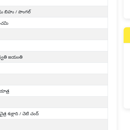
ఘ బిహు / పొంగల్
పంచమి
్వతి జయంతి
యాత్ర
్ర శుక్లాది / చెటి చంద్