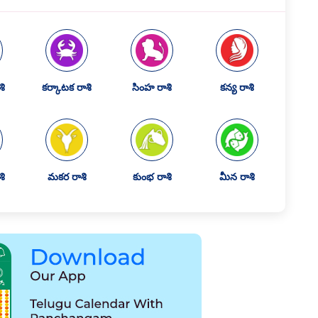
ి
కర్కాటక రాశి
సింహ రాశి
కన్య రాశి
శి
మకర రాశి
కుంభ రాశి
మీన రాశి