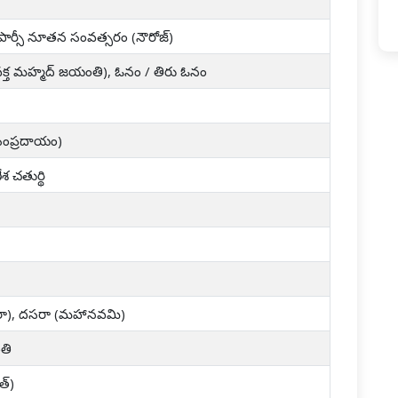
, పార్సీ నూతన సంవత్సరం (నౌరోజ్)
రవక్త మహ్మద్ జయంతి), ఓనం / తిరు ఓనం
ణవ సంప్రదాయం)
 చతుర్థి
ా), దసరా (మహానవమి)
తి
ౌత్)