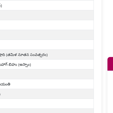
్)
మెషాది (తమిళ నూతన సంవత్సరం)
 బహాగ్ బిహు (అస్సాం)
 జయంతి
)