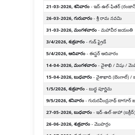
21-03-2026, శనివారం
- ఇద్-ఉల్-ఫితర్ (రంజాన
26-03-2026, గురువారం
- శ్రీ రామ నవమి
31-03-2026, మంగళవారం
- మహావీర జయంతి
3/4/2026, శుక్రవారం
- గుడ్ ఫ్రైడే
5/4/2026, ఆదివారం
- ఈస్టర్ ఆదివారం
14-04-2026, మంగళవారం
- వైశాఖి / విషు / 
15-04-2026, బుధవారం
- వైశాఖాది (బెంగాల్) /
1/5/2026, శుక్రవారం
- బుద్ధ పూర్ణిమ
9/5/2026, శనివారం
- గురురవీంద్రనాథ్ టాగూర్
27-05-2026, బుధవారం
- ఇద్-ఉల్-జుహా (బక్రీద్
26-06-2026, శుక్రవారం
- మొహర్రం