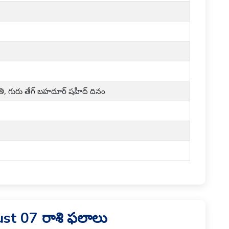
ి, గురు తేగ్ బహదూర్ షహీద్ దినం
st 07 రాశి ఫలాలు