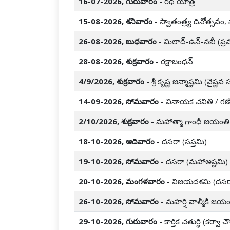
16-07-2026, గురువారం
- రథ యాత్ర
15-08-2026, శనివారం
- స్వాతంత్ర్య దినోత్సవం
26-08-2026, బుధవారం
- మిలాద్-ఉన్-నబీ (ప్
28-08-2026, శుక్రవారం
- రక్షాబంధన్
4/9/2026, శుక్రవారం
- శ్రీ కృష్ణ జన్మాష్టమి (వైష్
14-09-2026, సోమవారం
- వినాయక చవితి / గణేశ
2/10/2026, శుక్రవారం
- మహాత్మా గాంధీ జయంతి
18-10-2026, ఆదివారం
- దసరా (సప్తమి)
19-10-2026, సోమవారం
- దసరా (మహాఅష్టమి)
20-10-2026, మంగళవారం
- విజయదశమి (దసర
26-10-2026, సోమవారం
- మహర్షి వాల్మీకి జయం
29-10-2026, గురువారం
- కార్తిక చతుర్థి (కర్వా చ