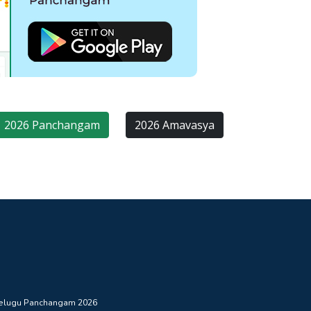
2026 Panchangam
2026 Amavasya
elugu Panchangam 2026