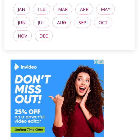
JAN
FEB
MAR
APR
MAY
JUN
JUL
AUG
SEP
OCT
NOV
DEC