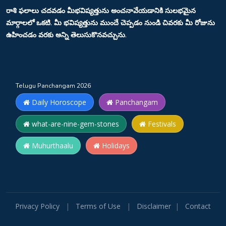
రాశి ఫలాలు చదవడం మీభవిష్యత్తును అంచనావేయడానికి సులభమైన
మార్గాలలో ఒకటి. మీ భవిష్యత్తును ముందే చెప్పడం నుండి చివరకు మీ రోజును
ఉహించడం వరకు అన్ని తెలుసుకొనవచ్చును.
Telugu Panchangam 2026
Daily Horoscope
Panchangam
what-are-nine-gem-stones
Festivals
Muhurthaalu
Holidays
Privacy Policy
|
Terms of Use
|
Disclaimer
|
Contact