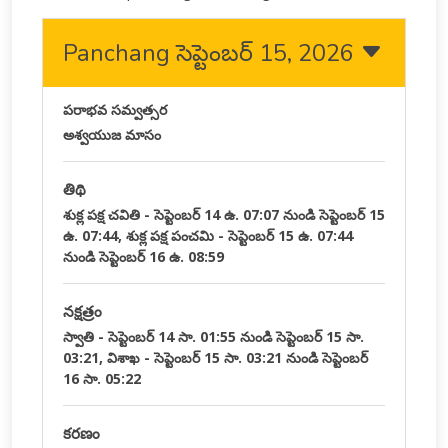
Panchang సెప్టెంబర్ 15, 2026
పరాభవ సమ్వత్సర
అశ్వయుజ మాసం
తిథి
శుక్ల పక్ష చవితి - సెప్టెంబర్ 14 ఉ. 07:07 నుండి సెప్టెంబర్ 15
ఉ. 07:44, శుక్ల పక్ష పంచమి - సెప్టెంబర్ 15 ఉ. 07:44
నుండి సెప్టెంబర్ 16 ఉ. 08:59
నక్షత్రం
స్వాతి - సెప్టెంబర్ 14 సా. 01:55 నుండి సెప్టెంబర్ 15 సా.
03:21, విశాఖ - సెప్టెంబర్ 15 సా. 03:21 నుండి సెప్టెంబర్
16 సా. 05:22
కరణం