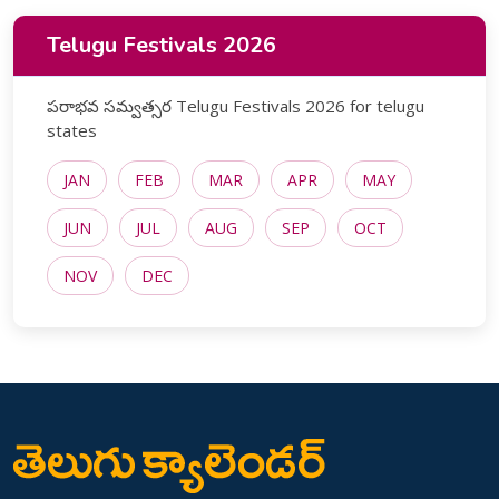
Telugu Festivals 2026
పరాభవ సమ్వత్సర Telugu Festivals 2026 for telugu
states
JAN
FEB
MAR
APR
MAY
JUN
JUL
AUG
SEP
OCT
NOV
DEC