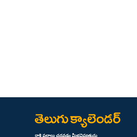
రాశి ఫలాలు చదవడం మీభవిష్యత్తును