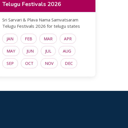
Telugu Festivals 2026
Sri Sarvari & Plava Nama Samvatsaram
Telugu Festivals 2026 for telugu states
JAN
FEB
MAR
APR
MAY
JUN
JUL
AUG
SEP
OCT
NOV
DEC