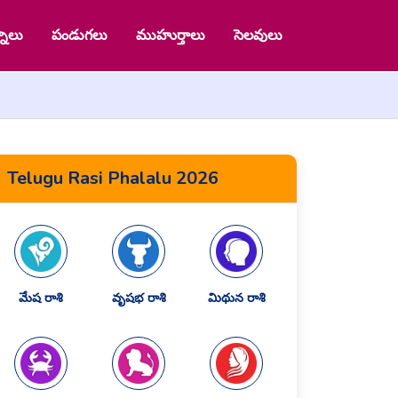
నాలు
పండుగలు
ముహుర్తాలు
సెలవులు
Telugu Rasi Phalalu 2026
మేష రాశి
వృషభ రాశి
మిథున రాశి