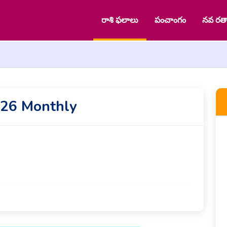
రాశి ఫలాలు
పంచాంగం
నవ రత్
026 Monthly