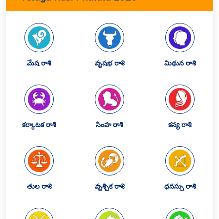
మేష రాశి
వృషభ రాశి
మిథున రాశి
కర్కాటక రాశి
సింహ రాశి
కన్య రాశి
తుల రాశి
వృశ్చిక రాశి
ధనస్సు రాశి