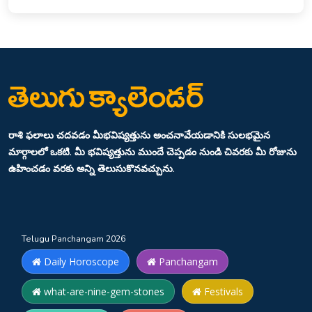
రాశి ఫలాలు చదవడం మీభవిష్యత్తును అంచనావేయడానికి సులభమైన
మార్గాలలో ఒకటి. మీ భవిష్యత్తును ముందే చెప్పడం నుండి చివరకు మీ రోజును
ఉహించడం వరకు అన్ని తెలుసుకొనవచ్చును.
Telugu Panchangam 2026
Daily Horoscope
Panchangam
what-are-nine-gem-stones
Festivals