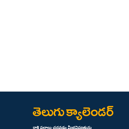
రాశి ఫలాలు చదవడం మీభవిష్యత్తును