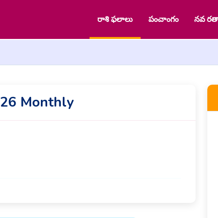
రాశి ఫలాలు
పంచాంగం
నవ రత్
026 Monthly