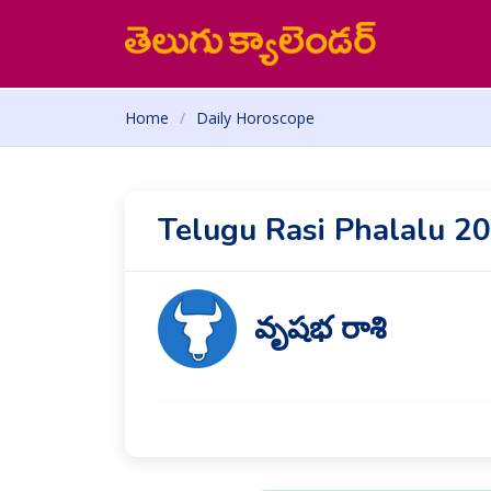
Home
Daily Horoscope
Telugu Rasi Phalalu 2
వృషభ రాశి