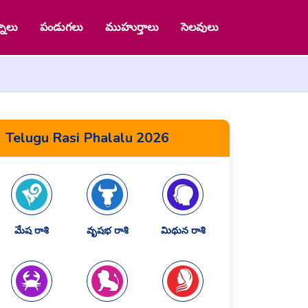
నాలు
పండుగలు
ముహుర్తాలు
సెలవులు
Telugu Rasi Phalalu 2026
మేష రాశి
వృషభ రాశి
మిథున రాశి