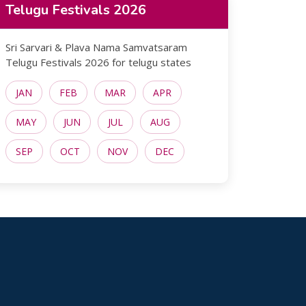
Telugu Festivals 2026
Sri Sarvari & Plava Nama Samvatsaram
Telugu Festivals 2026 for telugu states
JAN
FEB
MAR
APR
MAY
JUN
JUL
AUG
SEP
OCT
NOV
DEC