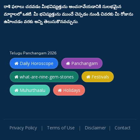
రాశి ఫలాలు చదవడం మీభవిష్యత్తును అంచనావేయడానికి సులభమైన
మార్గాలలో ఒకటి. మీ భవిష్యత్తును ముందే చెప్పడం నుండి చివరకు మీ రోజును
ఉహించడం వరకు అన్ని తెలుసుకొనవచ్చును.
Telugu Panchangam 2026
Daily Horoscope
Panchangam
what-are-nine-gem-stones
Festivals
Muhurthaalu
Holidays
Privacy Policy
|
Terms of Use
|
Disclaimer
|
Contact