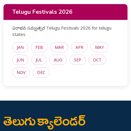
Telugu Festivals 2026
పరాభవ సమ్వత్సర Telugu Festivals 2026 for telugu
states
JAN
FEB
MAR
APR
MAY
JUN
JUL
AUG
SEP
OCT
NOV
DEC