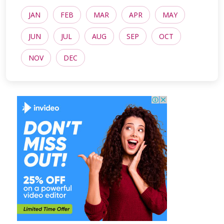
JAN
FEB
MAR
APR
MAY
JUN
JUL
AUG
SEP
OCT
NOV
DEC