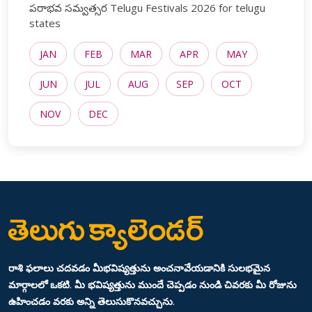
పరాభవ సమ్వత్సర Telugu Festivals 2026 for telugu
states
JAN
FEB
MAR
APR
MAY
JUN
JUL
AUG
SEP
OCT
NOV
DEC
రాశి ఫలాలు చదవడం మీభవిష్యత్తును అంచనావేయడానికి సులభమైన
మార్గాలలో ఒకటి. మీ భవిష్యత్తును ముందే చెప్పడం నుండి చివరకు మీ రోజును
ఉహించడం వరకు అన్ని తెలుసుకొనవచ్చును.