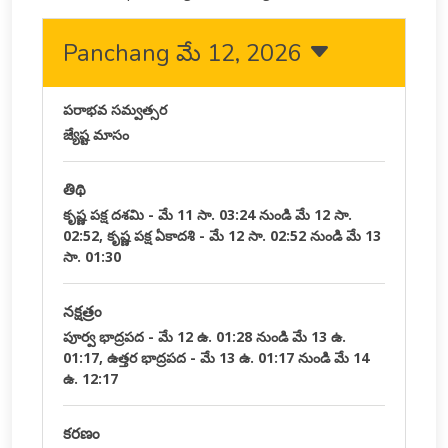
Panchang మే 12, 2026
పరాభవ సమ్వత్సర
జ్యేష్ట మాసం
తిథి
కృష్ణ పక్ష దశమి - మే 11 సా. 03:24 నుండి మే 12 సా.
02:52, కృష్ణ పక్ష ఏకాదశి - మే 12 సా. 02:52 నుండి మే 13
సా. 01:30
నక్షత్రం
పూర్వ భాద్రపద - మే 12 ఉ. 01:28 నుండి మే 13 ఉ.
01:17, ఉత్తర భాద్రపద - మే 13 ఉ. 01:17 నుండి మే 14
ఉ. 12:17
కరణం