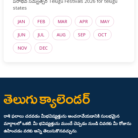
పరాభవ సమ్వత్సర Telugu Festivals 2026 for telugu
states
JAN
FEB
MAR
APR
MAY
JUN
JUL
AUG
SEP
OCT
NOV
DEC
రాశి ఫలాలు చదవడం మీభవిష్యత్తును అంచనావేయడానికి సులభమైన
మార్గాలలో ఒకటి. మీ భవిష్యత్తును ముందే చెప్పడం నుండి చివరకు మీ రోజును
ఉహించడం వరకు అన్ని తెలుసుకొనవచ్చును.