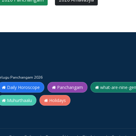
elugu Panchangam 2026
Daily Horoscope
Panchangam
what-are-nine-ge
Muhurthaalu
Holidays