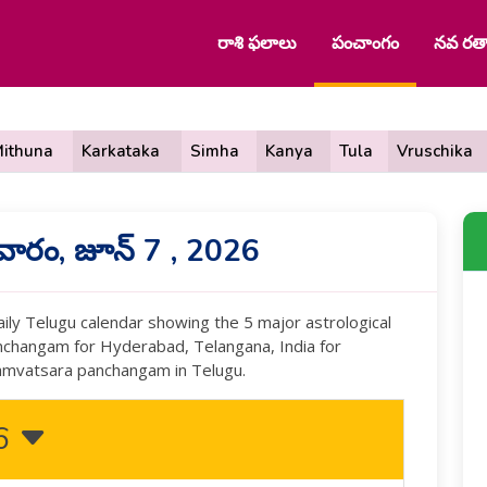
రాశి ఫలాలు
పంచాంగం
నవ రత్
ithuna
Karkataka
Simha
Kanya
Tula
Vruschika
ారం, జూన్ 7 , 2026
ly Telugu calendar showing the 5 major astrological
panchangam for Hyderabad, Telangana, India for
samvatsara panchangam in Telugu.
26