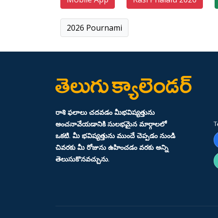
2026 Pournami
రాశి ఫలాలు చదవడం మీభవిష్యత్తును
అంచనావేయడానికి సులభమైన మార్గాలలో
T
ఒకటి. మీ భవిష్యత్తును ముందే చెప్పడం నుండి
చివరకు మీ రోజును ఉహించడం వరకు అన్ని
తెలుసుకొనవచ్చును.