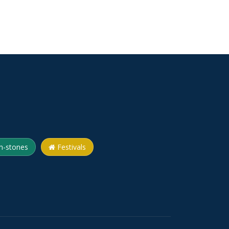
m-stones
Festivals