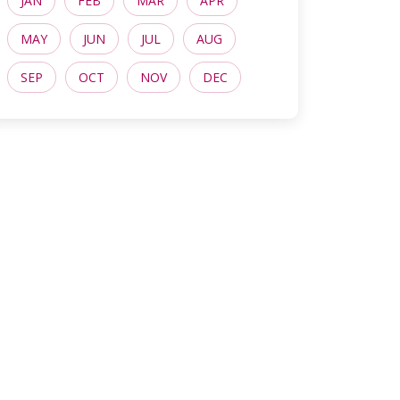
JAN
FEB
MAR
APR
MAY
JUN
JUL
AUG
SEP
OCT
NOV
DEC