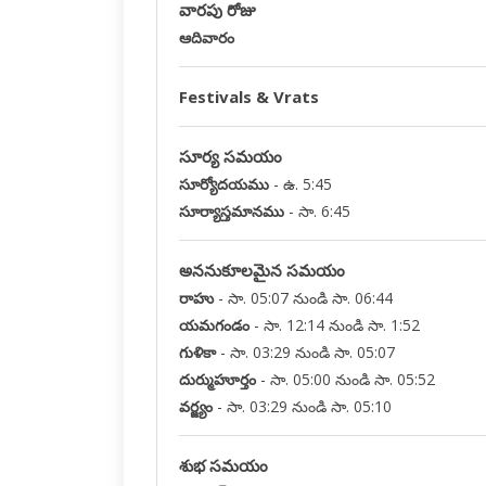
వారపు రోజు
ఆదివారం
Festivals & Vrats
సూర్య సమయం
సూర్యోదయము
-
ఉ. 5:45
సూర్యాస్తమానము
-
సా. 6:45
అననుకూలమైన సమయం
రాహు
-
సా. 05:07 నుండి సా. 06:44
యమగండం
-
సా. 12:14 నుండి సా. 1:52
గుళికా
-
సా. 03:29 నుండి సా. 05:07
దుర్ముహూర్తం
-
సా. 05:00 నుండి సా. 05:52
వర్జ్యం
-
సా. 03:29 నుండి సా. 05:10
శుభ సమయం