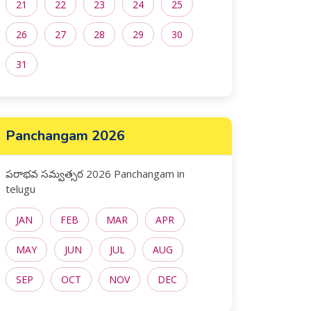
21
22
23
24
25
26
27
28
29
30
31
Panchangam 2026
పరాభవ సమ్వత్సర 2026 Panchangam in
telugu
JAN
FEB
MAR
APR
MAY
JUN
JUL
AUG
SEP
OCT
NOV
DEC